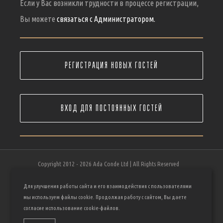
Если у Вас возникли трудности в процессе регистрации,
Вы можете
связаться с Администратором.
РЕГИСТРАЦИЯ НОВЫХ ГОСТЕЙ
ВХОД ДЛЯ ПОСТОЯННЫХ ГОСТЕЙ
Copyright 2012 -
2026 Ada Conde Ltd | All Rights Reserved
Ada Conde LTD |
Условия использования сайта
|
Политика
Для улучшения работы сайта и его взаимодействия с пользователями
конфиденциальности
|
Файлы кукис
|
Поддержка пользователей
мы используем файлы cookie. Продолжая работу с сайтом, Вы даете
Telegram
Instagram
YouTube
согласие использование cookie-файлов.
Vk